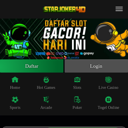
Beranda
Slot Online
Live Casino
Sportsbook
Arcade
Togel Online
Daftar
Login
Poker
Whatsapp
Home
Hot Games
Slots
Live Casino
Telegram
Sports
Arcade
Poker
Togel Online
Livechat